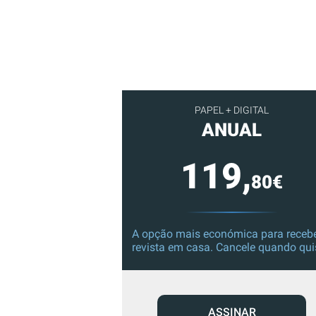
PAPEL + DIGITAL
ANUAL
119,
80€
A opção mais económica para recebe
revista em casa. Cancele quando qui
ASSINAR