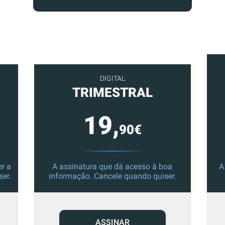
DIGITAL
TRIMESTRAL
19,
90€
r a
A assinatura que dá acesso à boa
A
ser.
informação. Cancele quando quiser.
ASSINAR