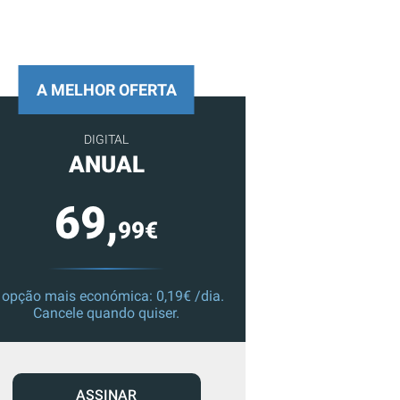
A MELHOR OFERTA
DIGITAL
ANUAL
69,
99€
 opção mais económica: 0,19€ /dia.
Cancele quando quiser.
ASSINAR