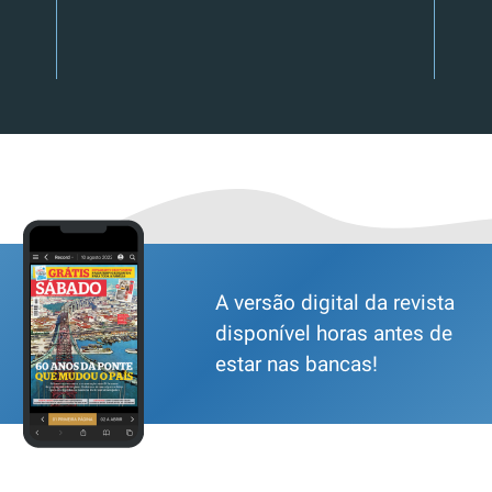
A versão digital da revista
disponível horas antes de
estar nas bancas!