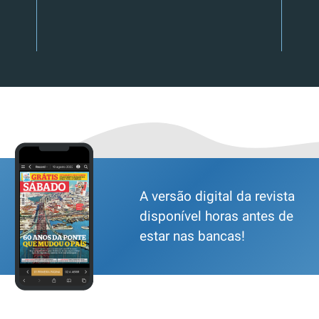
A versão digital da revista
disponível horas antes de
estar nas bancas!