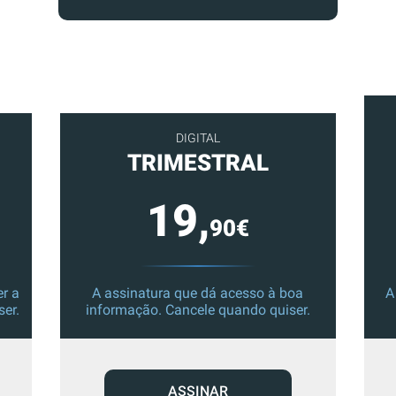
DIGITAL
TRIMESTRAL
19,
90€
r a
A assinatura que dá acesso à boa
A
ser.
informação. Cancele quando quiser.
ASSINAR