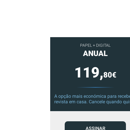
PAPEL + DIGITAL
ANUAL
119,
80€
A opção mais económica para recebe
revista em casa. Cancele quando qui
ASSINAR