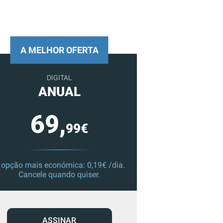
A MELHOR OFERTA
DIGITAL
ANUAL
69,
99€
 opção mais económica: 0,19€ /dia.
Cancele quando quiser.
ASSINAR