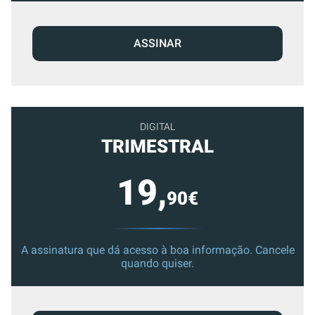
ASSINAR
DIGITAL
TRIMESTRAL
19,
90€
A assinatura que dá acesso à boa informação. Cancele
quando quiser.