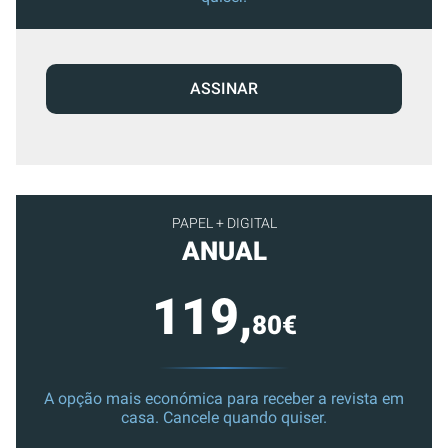
ASSINAR
PAPEL + DIGITAL
ANUAL
119,
80€
A opção mais económica para receber a revista em
casa. Cancele quando quiser.