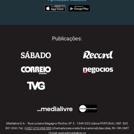
APP STORE
GOOGLE PLAY
Publicações:
Medialivre S.A. - Rua Luciana Stegagno Picchio, Nº 3 . 1549-023 Lisboa PORTUGAL | NIF: 502
801 034 | Tel.:
(+351) 210 494 999
(chamada para a rede fixa nacional) dias úteis, 9h-18h GMT
| Email:
assine@medialivre.pt