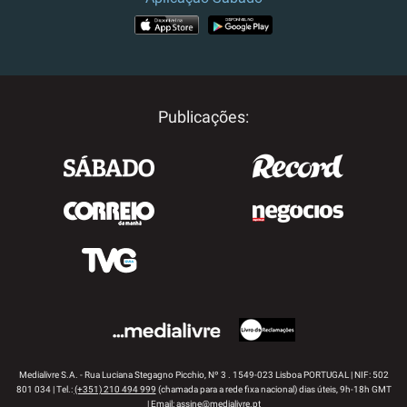
APP STORE
GOOGLE PLAY
Publicações:
Medialivre S.A. - Rua Luciana Stegagno Picchio, Nº 3 . 1549-023 Lisboa PORTUGAL | NIF: 502
801 034 | Tel.:
(+351) 210 494 999
(chamada para a rede fixa nacional) dias úteis, 9h-18h GMT
| Email:
assine@medialivre.pt