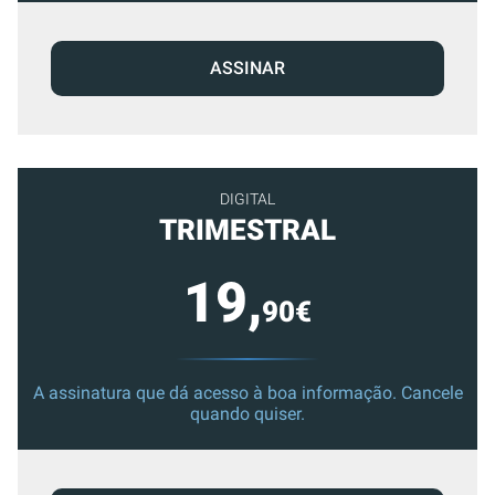
ASSINAR
DIGITAL
TRIMESTRAL
19,
90€
A assinatura que dá acesso à boa informação. Cancele
quando quiser.