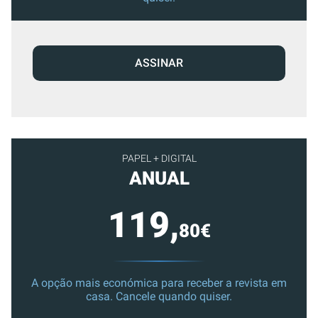
ASSINAR
PAPEL + DIGITAL
ANUAL
119,
80€
A opção mais económica para receber a revista em
casa. Cancele quando quiser.