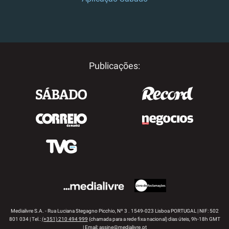
APP STORE
GOOGLE PLAY
Publicações:
Medialivre S.A. - Rua Luciana Stegagno Picchio, Nº 3 . 1549-023 Lisboa PORTUGAL | NIF: 502
801 034 | Tel.:
(+351) 210 494 999
(chamada para a rede fixa nacional) dias úteis, 9h-18h GMT
| Email:
assine@medialivre.pt