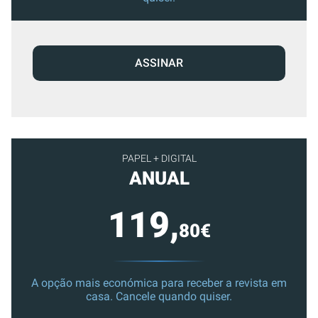
ASSINAR
PAPEL + DIGITAL
ANUAL
119,
80€
A opção mais económica para receber a revista em
casa. Cancele quando quiser.