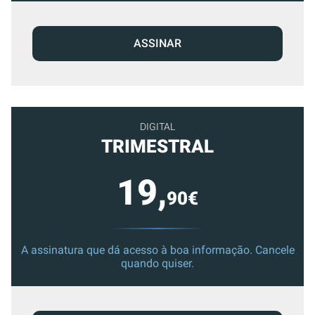
ASSINAR
DIGITAL
TRIMESTRAL
19,
90€
A assinatura que dá acesso à boa informação. Cancele
quando quiser.