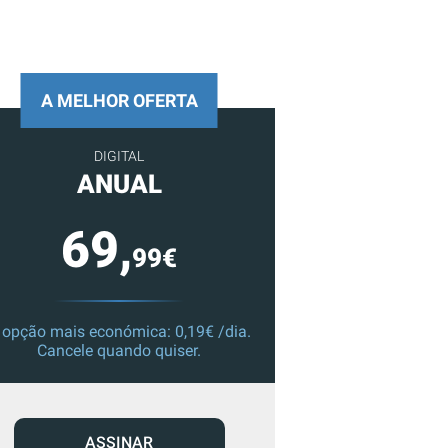
A MELHOR OFERTA
DIGITAL
ANUAL
69,
99€
 opção mais económica: 0,19€ /dia.
Cancele quando quiser.
ASSINAR