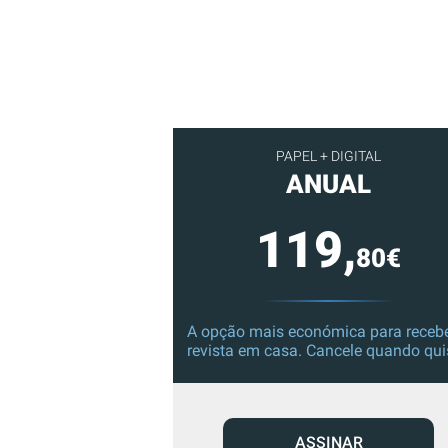
PAPEL + DIGITAL
ANUAL
119,
80€
A opção mais económica para recebe
revista em casa. Cancele quando qui
ASSINAR