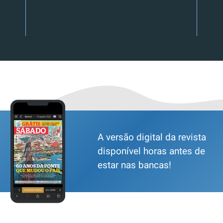
A versão digital da revista
disponível horas antes de
estar nas bancas!