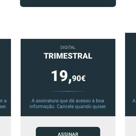
DIGITAL
TRIMESTRAL
19,
90€
r a
A assinatura que dá acesso à boa
A
ser.
informação. Cancele quando quiser.
ASSINAR