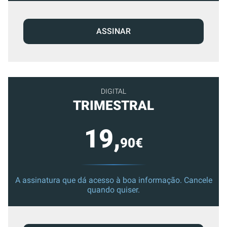
ASSINAR
DIGITAL
TRIMESTRAL
19,
90€
A assinatura que dá acesso à boa informação. Cancele
quando quiser.