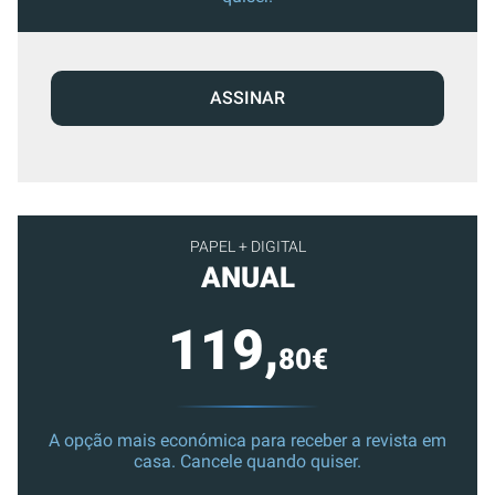
ASSINAR
PAPEL + DIGITAL
ANUAL
119,
80€
A opção mais económica para receber a revista em
casa. Cancele quando quiser.