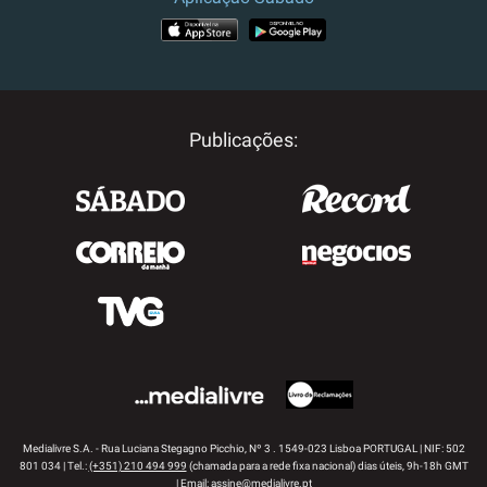
APP STORE
GOOGLE PLAY
Publicações:
Medialivre S.A. - Rua Luciana Stegagno Picchio, Nº 3 . 1549-023 Lisboa PORTUGAL | NIF: 502
801 034 | Tel.:
(+351) 210 494 999
(chamada para a rede fixa nacional) dias úteis, 9h-18h GMT
| Email:
assine@medialivre.pt