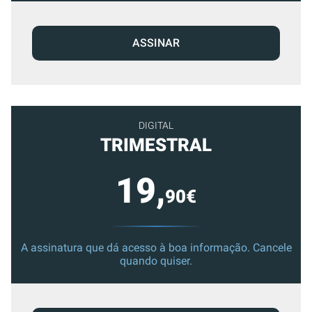
ASSINAR
DIGITAL
TRIMESTRAL
19,
90€
A assinatura que dá acesso à boa informação. Cancele
quando quiser.