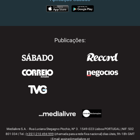
APP STORE
GOOGLE PLAY
Publicações:
Medialivre S.A. - Rua Luciana Stegagno Picchio, Nº 3 . 1549-023 Lisboa PORTUGAL | NIF: 502
801 034 | Tel.:
(+351) 210 494 999
(chamada para a rede fixa nacional) dias úteis, 9h-18h GMT
| Email:
assine@medialivre.pt