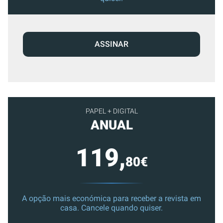
ASSINAR
PAPEL + DIGITAL
ANUAL
119,
80€
A opção mais económica para receber a revista em
casa. Cancele quando quiser.