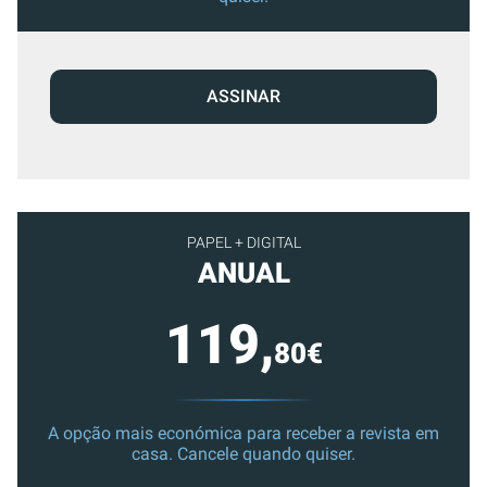
ASSINAR
PAPEL + DIGITAL
ANUAL
119,
80€
A opção mais económica para receber a revista em
casa. Cancele quando quiser.