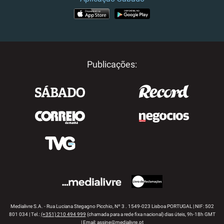
APP STORE
GOOGLE PLAY
Publicações:
Medialivre S.A. - Rua Luciana Stegagno Picchio, Nº 3 . 1549-023 Lisboa PORTUGAL | NIF: 502
801 034 | Tel.:
(+351) 210 494 999
(chamada para a rede fixa nacional) dias úteis, 9h-18h GMT
| Email:
assine@medialivre.pt