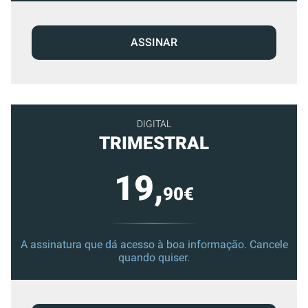
ASSINAR
DIGITAL
TRIMESTRAL
19,
90€
A assinatura que dá acesso à boa informação. Cancele
quando quiser.