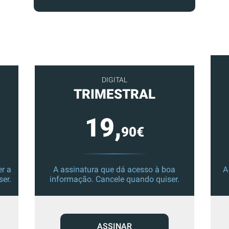
DIGITAL
TRIMESTRAL
19,
90€
r a
A assinatura que dá acesso à boa
A
ser.
informação. Cancele quando quiser.
ASSINAR