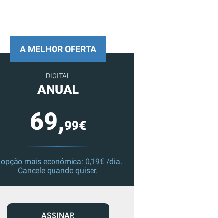
A MELHOR OFERTA
DIGITAL
ANUAL
69,
99€
 opção mais económica: 0,19€ /dia.
Cancele quando quiser.
ASSINAR