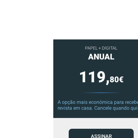
PAPEL + DIGITAL
ANUAL
119,
80€
A opção mais económica para recebe
revista em casa. Cancele quando qui
ASSINAR