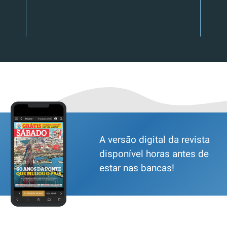
A versão digital da revista
disponível horas antes de
estar nas bancas!