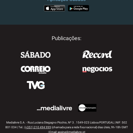
APP STORE
GOOGLE PLAY
Publicações:
Medialivre S.A. - Rua Luciana Stegagno Picchio, Nº 3 . 1549-023 Lisboa PORTUGAL | NIF: 502
801 034 | Tel.:
(+351) 210 494 999
(chamada para a rede fixa nacional) dias úteis, 9h-18h GMT
| Email:
assine@medialivre.pt