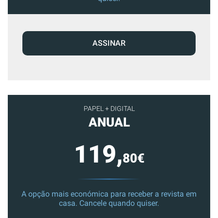
ASSINAR
PAPEL + DIGITAL
ANUAL
119,
80€
A opção mais económica para receber a revista em
casa. Cancele quando quiser.