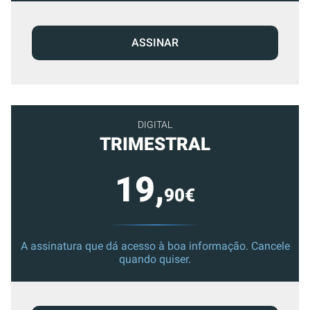
ASSINAR
DIGITAL
TRIMESTRAL
19,
90€
A assinatura que dá acesso à boa informação. Cancele
quando quiser.