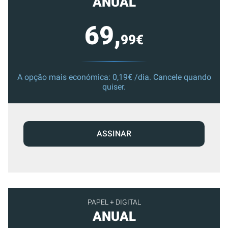
ANUAL
69,
99€
A opção mais económica: 0,19€ /dia. Cancele quando
quiser.
ASSINAR
PAPEL + DIGITAL
ANUAL