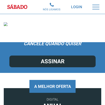
Sábado
LOGIN
NÓS LIGAMOS
ACEDA A TODO O CONTEÚDO POR APENAS
6,99€/MÊS.
CANCELE QUANDO QUISER
ASSINAR
A MELHOR OFERTA
DIGITAL