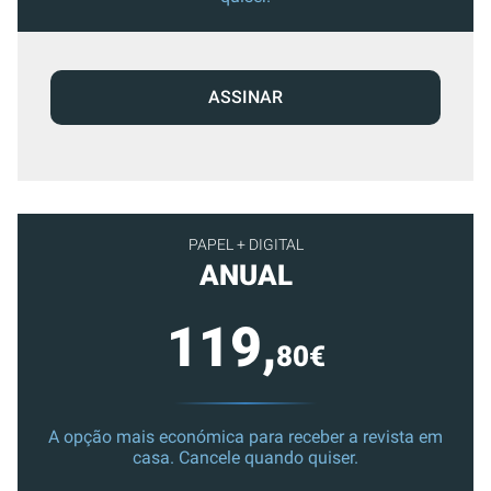
ASSINAR
PAPEL + DIGITAL
ANUAL
119,
80€
A opção mais económica para receber a revista em
casa. Cancele quando quiser.