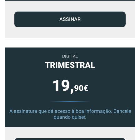
ASSINAR
DIGITAL
TRIMESTRAL
19,
90€
A assinatura que dá acesso à boa informação. Cancele
quando quiser.