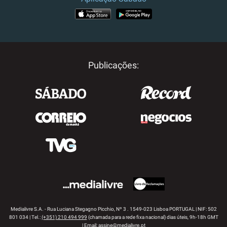
APP STORE
GOOGLE PLAY
Publicações:
Medialivre S.A. - Rua Luciana Stegagno Picchio, Nº 3 . 1549-023 Lisboa PORTUGAL | NIF: 502
801 034 | Tel.:
(+351) 210 494 999
(chamada para a rede fixa nacional) dias úteis, 9h-18h GMT
| Email:
assine@medialivre.pt