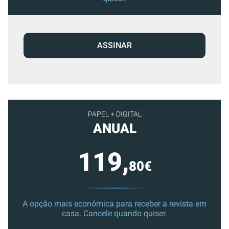
ASSINAR
PAPEL + DIGITAL
ANUAL
119,
80€
A opção mais económica para receber a revista em
casa. Cancele quando quiser.