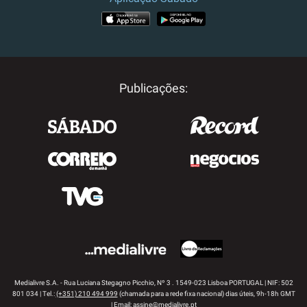
APP STORE
GOOGLE PLAY
Publicações:
Medialivre S.A. - Rua Luciana Stegagno Picchio, Nº 3 . 1549-023 Lisboa PORTUGAL | NIF: 502
801 034 | Tel.:
(+351) 210 494 999
(chamada para a rede fixa nacional) dias úteis, 9h-18h GMT
| Email:
assine@medialivre.pt