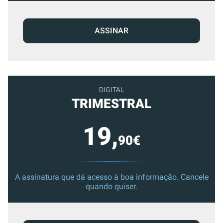
ASSINAR
DIGITAL
TRIMESTRAL
19,
90€
A assinatura que dá acesso à boa informação. Cancele
quando quiser.