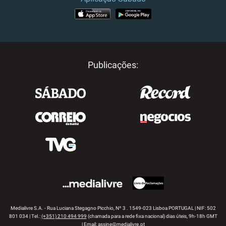
APP STORE
GOOGLE PLAY
Publicações:
Medialivre S.A. - Rua Luciana Stegagno Picchio, Nº 3 . 1549-023 Lisboa PORTUGAL | NIF: 502
801 034 | Tel.:
(+351) 210 494 999
(chamada para a rede fixa nacional) dias úteis, 9h-18h GMT
| Email:
assine@medialivre.pt