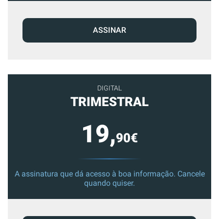
ASSINAR
DIGITAL
TRIMESTRAL
19,
90€
A assinatura que dá acesso à boa informação. Cancele
quando quiser.