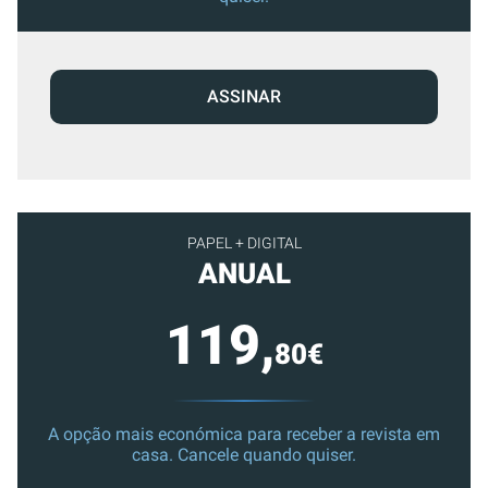
ASSINAR
PAPEL + DIGITAL
ANUAL
119,
80€
A opção mais económica para receber a revista em
casa. Cancele quando quiser.