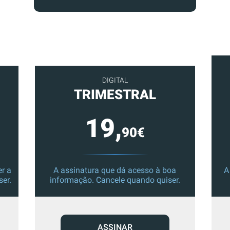
DIGITAL
TRIMESTRAL
19,
90€
r a
A assinatura que dá acesso à boa
A
ser.
informação. Cancele quando quiser.
ASSINAR