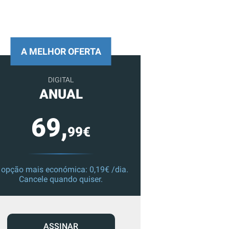
A MELHOR OFERTA
DIGITAL
ANUAL
69,
99€
 opção mais económica: 0,19€ /dia.
Cancele quando quiser.
ASSINAR