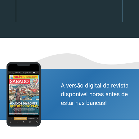
A versão digital da revista
disponível horas antes de
estar nas bancas!