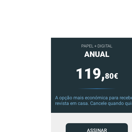
PAPEL + DIGITAL
ANUAL
119,
80€
A opção mais económica para recebe
revista em casa. Cancele quando qui
ASSINAR