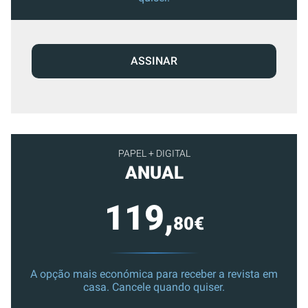
ASSINAR
PAPEL + DIGITAL
ANUAL
119,
80€
A opção mais económica para receber a revista em
casa. Cancele quando quiser.