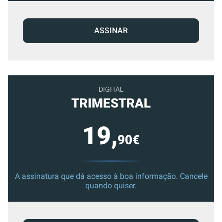
ASSINAR
DIGITAL
TRIMESTRAL
19,
90€
A assinatura que dá acesso à boa informação. Cancele
quando quiser.