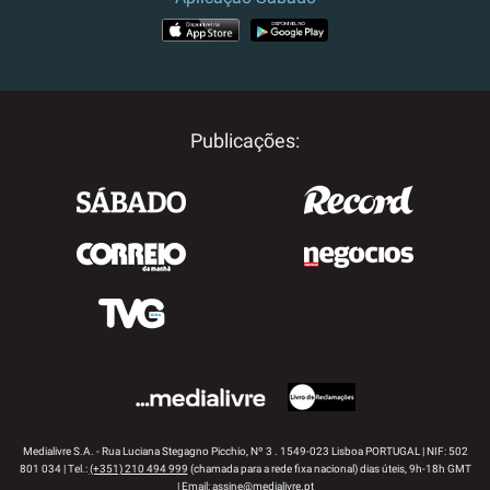
APP STORE
GOOGLE PLAY
Publicações:
Medialivre S.A. - Rua Luciana Stegagno Picchio, Nº 3 . 1549-023 Lisboa PORTUGAL | NIF: 502
801 034 | Tel.:
(+351) 210 494 999
(chamada para a rede fixa nacional) dias úteis, 9h-18h GMT
| Email:
assine@medialivre.pt