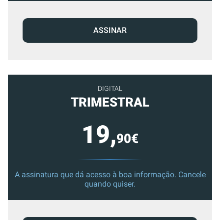
ASSINAR
DIGITAL
TRIMESTRAL
19,
90€
A assinatura que dá acesso à boa informação. Cancele
quando quiser.