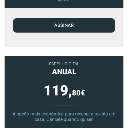
ASSINAR
PAPEL + DIGITAL
ANUAL
119,
80€
A opção mais económica para receber a revista em
casa. Cancele quando quiser.