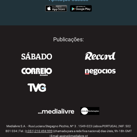
APP STORE
GOOGLE PLAY
Publicações:
Medialivre S.A. - Rua Luciana Stegagno Picchio, Nº 3 . 1549-023 Lisboa PORTUGAL | NIF: 502
801 034 | Tel.:
(+351) 210 494 999
(chamada para a rede fixa nacional) dias úteis, 9h-18h GMT
| Email:
assine@medialivre.pt