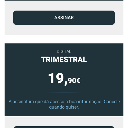
ASSINAR
DIGITAL
TRIMESTRAL
19,
90€
A assinatura que dá acesso à boa informação. Cancele
quando quiser.