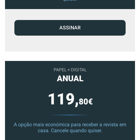
ASSINAR
PAPEL + DIGITAL
ANUAL
119,
80€
A opção mais económica para receber a revista em
casa. Cancele quando quiser.