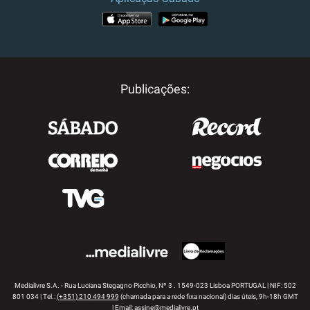
APP STORE
GOOGLE PLAY
Publicações:
Medialivre S.A. - Rua Luciana Stegagno Picchio, Nº 3 . 1549-023 Lisboa PORTUGAL | NIF: 502
801 034 | Tel.:
(+351) 210 494 999
(chamada para a rede fixa nacional) dias úteis, 9h-18h GMT
| Email:
assine@medialivre.pt