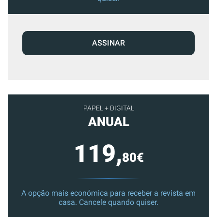
ASSINAR
PAPEL + DIGITAL
ANUAL
119,
80€
A opção mais económica para receber a revista em
casa. Cancele quando quiser.