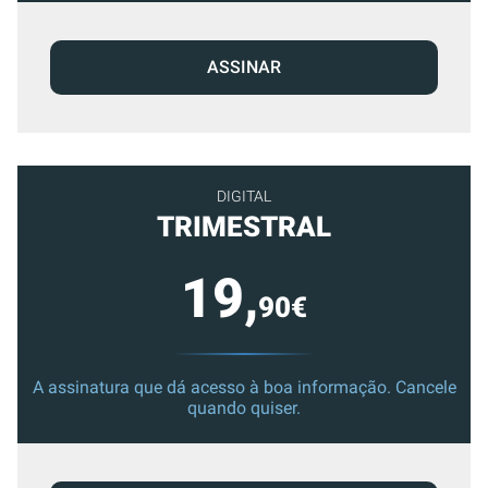
ASSINAR
DIGITAL
TRIMESTRAL
19,
90€
A assinatura que dá acesso à boa informação. Cancele
quando quiser.