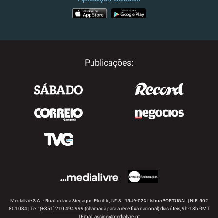
APP STORE
GOOGLE PLAY
Publicações:
Medialivre S.A. - Rua Luciana Stegagno Picchio, Nº 3 . 1549-023 Lisboa PORTUGAL | NIF: 502
801 034 | Tel.:
(+351) 210 494 999
(chamada para a rede fixa nacional) dias úteis, 9h-18h GMT
| Email:
assine@medialivre.pt