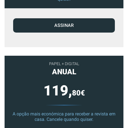
ASSINAR
PAPEL + DIGITAL
ANUAL
119,
80€
A opção mais económica para receber a revista em
casa. Cancele quando quiser.