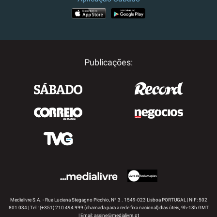
APP STORE
GOOGLE PLAY
Publicações:
Medialivre S.A. - Rua Luciana Stegagno Picchio, Nº 3 . 1549-023 Lisboa PORTUGAL | NIF: 502
801 034 | Tel.:
(+351) 210 494 999
(chamada para a rede fixa nacional) dias úteis, 9h-18h GMT
| Email:
assine@medialivre.pt