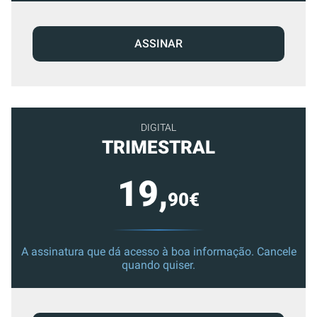
ASSINAR
DIGITAL
TRIMESTRAL
19,
90€
A assinatura que dá acesso à boa informação. Cancele
quando quiser.