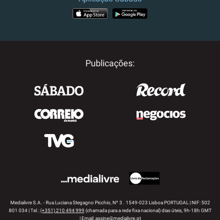
APP STORE
GOOGLE PLAY
Publicações:
Medialivre S.A. - Rua Luciana Stegagno Picchio, Nº 3 . 1549-023 Lisboa PORTUGAL | NIF: 502
801 034 | Tel.:
(+351) 210 494 999
(chamada para a rede fixa nacional) dias úteis, 9h-18h GMT
| Email:
assine@medialivre.pt