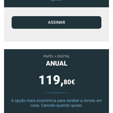
ASSINAR
PAPEL + DIGITAL
ANUAL
119,
80€
A opção mais económica para receber a revista em
casa. Cancele quando quiser.