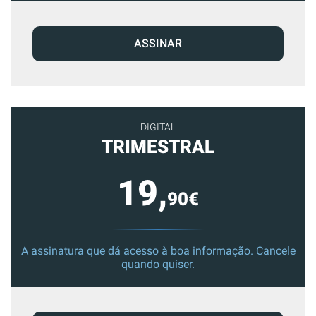
ASSINAR
DIGITAL
TRIMESTRAL
19,
90€
A assinatura que dá acesso à boa informação. Cancele
quando quiser.