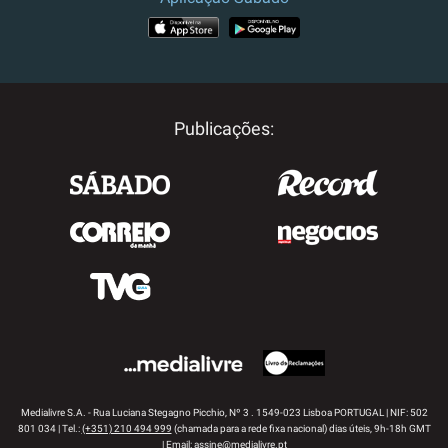
APP STORE
GOOGLE PLAY
Publicações:
Medialivre S.A. - Rua Luciana Stegagno Picchio, Nº 3 . 1549-023 Lisboa PORTUGAL | NIF: 502
801 034 | Tel.:
(+351) 210 494 999
(chamada para a rede fixa nacional) dias úteis, 9h-18h GMT
| Email:
assine@medialivre.pt