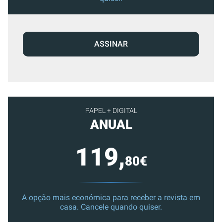
ASSINAR
PAPEL + DIGITAL
ANUAL
119,
80€
A opção mais económica para receber a revista em
casa. Cancele quando quiser.