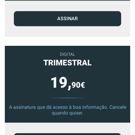
ASSINAR
DIGITAL
TRIMESTRAL
19,
90€
A assinatura que dá acesso à boa informação. Cancele
quando quiser.