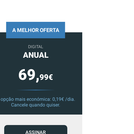
A MELHOR OFERTA
DIGITAL
ANUAL
69,
99€
 opção mais económica: 0,19€ /dia.
Cancele quando quiser.
ASSINAR