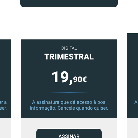
DIGITAL
TRIMESTRAL
19,
90€
r a
A assinatura que dá acesso à boa
A
ser.
informação. Cancele quando quiser.
ASSINAR