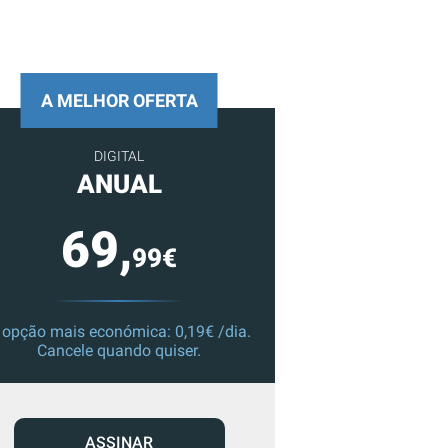
A MELHOR OFERTA
DIGITAL
ANUAL
69,
99€
 opção mais económica: 0,19€ /dia.
Cancele quando quiser.
ASSINAR