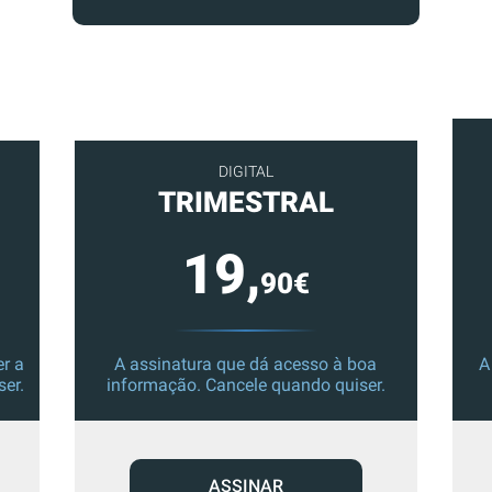
DIGITAL
TRIMESTRAL
19,
90€
r a
A assinatura que dá acesso à boa
A
ser.
informação. Cancele quando quiser.
ASSINAR