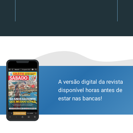
A versão digital da revista
disponível horas antes de
estar nas bancas!