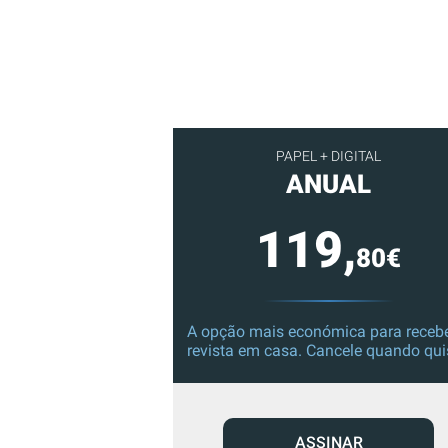
PAPEL + DIGITAL
ANUAL
119,
80€
A opção mais económica para recebe
revista em casa. Cancele quando qui
ASSINAR