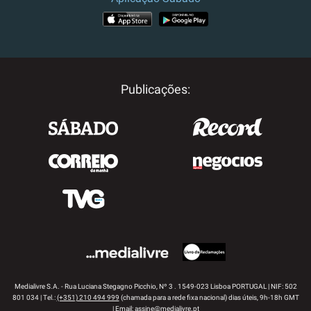
APP STORE
GOOGLE PLAY
Publicações:
Medialivre S.A. - Rua Luciana Stegagno Picchio, Nº 3 . 1549-023 Lisboa PORTUGAL | NIF: 502
801 034 | Tel.:
(+351) 210 494 999
(chamada para a rede fixa nacional) dias úteis, 9h-18h GMT
| Email:
assine@medialivre.pt