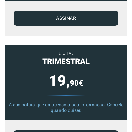
ASSINAR
DIGITAL
TRIMESTRAL
19,
90€
A assinatura que dá acesso à boa informação. Cancele
quando quiser.