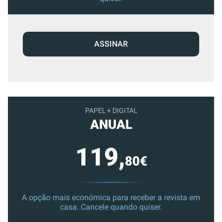
ASSINAR
PAPEL + DIGITAL
ANUAL
119,
80€
A opção mais económica para receber a revista em
casa. Cancele quando quiser.