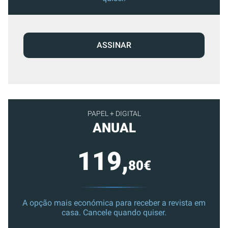
ASSINAR
PAPEL + DIGITAL
ANUAL
119,
80€
A opção mais económica para receber a revista em
casa. Cancele quando quiser.