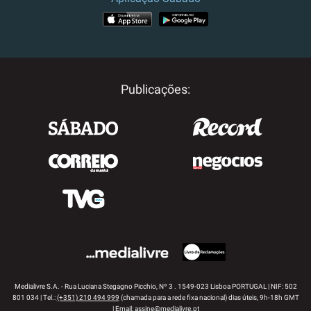
APP STORE
GOOGLE PLAY
Publicações:
Medialivre S.A. - Rua Luciana Stegagno Picchio, Nº 3 . 1549-023 Lisboa PORTUGAL | NIF: 502
801 034 | Tel.:
(+351) 210 494 999
(chamada para a rede fixa nacional) dias úteis, 9h-18h GMT
| Email:
assine@medialivre.pt