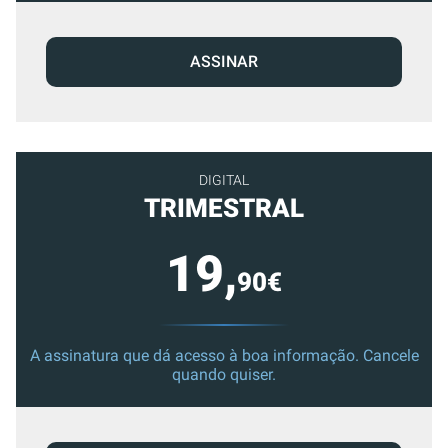
ASSINAR
DIGITAL
TRIMESTRAL
19,
90€
A assinatura que dá acesso à boa informação. Cancele
quando quiser.