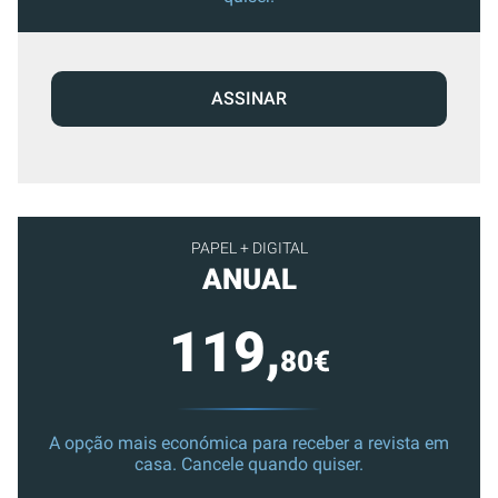
ASSINAR
PAPEL + DIGITAL
ANUAL
119,
80€
A opção mais económica para receber a revista em
casa. Cancele quando quiser.