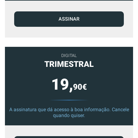
ASSINAR
DIGITAL
TRIMESTRAL
19,
90€
A assinatura que dá acesso à boa informação. Cancele
quando quiser.