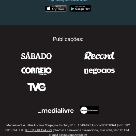
APP STORE
GOOGLE PLAY
Publicações:
Medialivre S.A. - Rua Luciana Stegagno Picchio, Nº 3 . 1549-023 Lisboa PORTUGAL | NIF: 502
801 034 | Tel.:
(+351) 210 494 999
(chamada para a rede fixa nacional) dias úteis, 9h-18h GMT
| Email:
assine@medialivre.pt