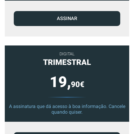
ASSINAR
DIGITAL
TRIMESTRAL
19,
90€
A assinatura que dá acesso à boa informação. Cancele
quando quiser.