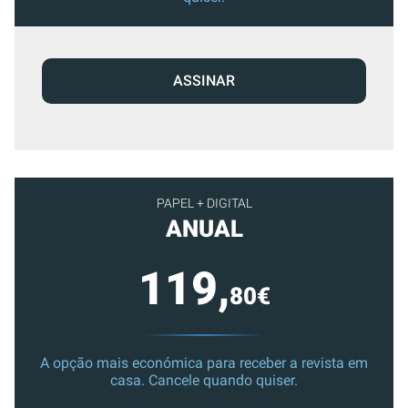
ASSINAR
PAPEL + DIGITAL
ANUAL
119,
80€
A opção mais económica para receber a revista em
casa. Cancele quando quiser.