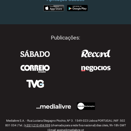
APP STORE
GOOGLE PLAY
Publicações:
Medialivre S.A. - Rua Luciana Stegagno Picchio, Nº 3 . 1549-023 Lisboa PORTUGAL | NIF: 502
801 034 | Tel.:
(+351) 210 494 999
(chamada para a rede fixa nacional) dias úteis, 9h-18h GMT
| Email:
assine@medialivre.pt