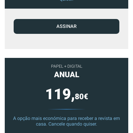
ASSINAR
PAPEL + DIGITAL
ANUAL
119,
80€
A opção mais económica para receber a revista em
casa. Cancele quando quiser.