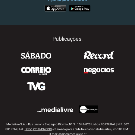
APP STORE
GOOGLE PLAY
Publicações:
Medialivre S.A. - Rua Luciana Stegagno Picchio, Nº 3 . 1549-023 Lisboa PORTUGAL | NIF: 502
801 034 | Tel.:
(+351) 210 494 999
(chamada para a rede fixa nacional) dias úteis, 9h-18h GMT
| Email:
assine@medialivre.pt