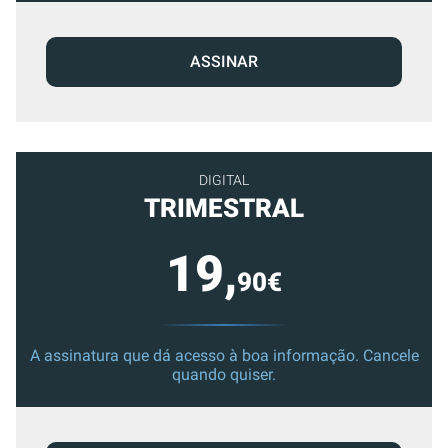
ASSINAR
DIGITAL
TRIMESTRAL
19,
90€
A assinatura que dá acesso à boa informação. Cancele
quando quiser.