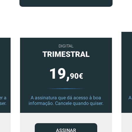
DIGITAL
TRIMESTRAL
19,
90€
r a
A assinatura que dá acesso à boa
A
ser.
informação. Cancele quando quiser.
ASSINAR