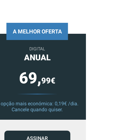
A MELHOR OFERTA
DIGITAL
ANUAL
69,
99€
 opção mais económica: 0,19€ /dia.
Cancele quando quiser.
ASSINAR