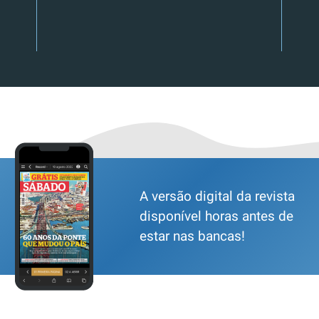
A versão digital da revista
disponível horas antes de
estar nas bancas!