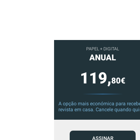
PAPEL + DIGITAL
ANUAL
119,
80€
A opção mais económica para recebe
revista em casa. Cancele quando qui
ASSINAR