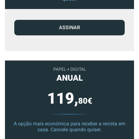
ASSINAR
PAPEL + DIGITAL
ANUAL
119,
80€
A opção mais económica para receber a revista em
casa. Cancele quando quiser.