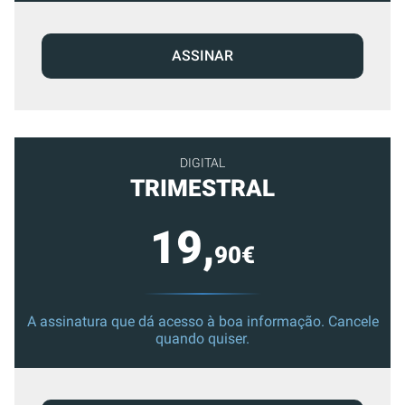
ASSINAR
DIGITAL
TRIMESTRAL
19,
90€
A assinatura que dá acesso à boa informação. Cancele
quando quiser.