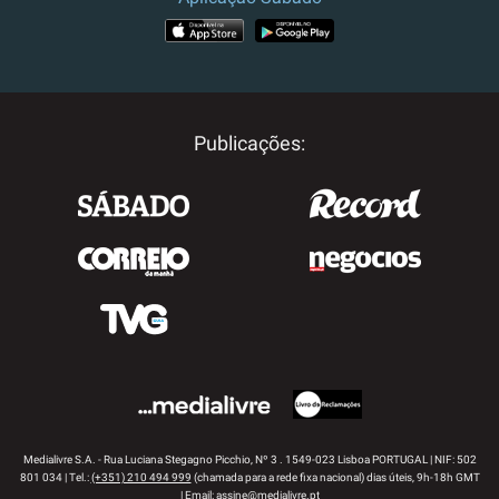
APP STORE
GOOGLE PLAY
Publicações:
Medialivre S.A. - Rua Luciana Stegagno Picchio, Nº 3 . 1549-023 Lisboa PORTUGAL | NIF: 502
801 034 | Tel.:
(+351) 210 494 999
(chamada para a rede fixa nacional) dias úteis, 9h-18h GMT
| Email:
assine@medialivre.pt