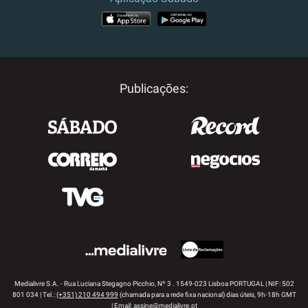
APP STORE
GOOGLE PLAY
Publicações:
Medialivre S.A. - Rua Luciana Stegagno Picchio, Nº 3 . 1549-023 Lisboa PORTUGAL | NIF: 502
801 034 | Tel.:
(+351) 210 494 999
(chamada para a rede fixa nacional) dias úteis, 9h-18h GMT
| Email:
assine@medialivre.pt