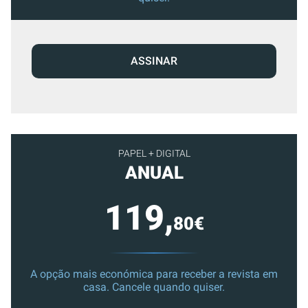
ASSINAR
PAPEL + DIGITAL
ANUAL
119,
80€
A opção mais económica para receber a revista em
casa. Cancele quando quiser.