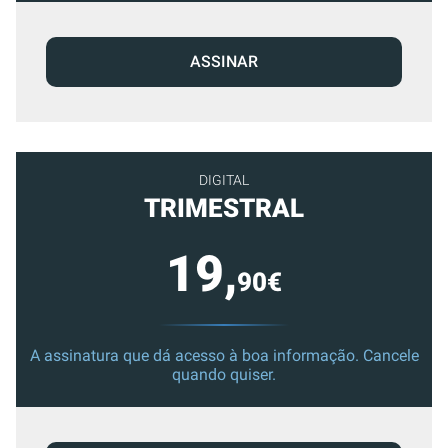
ASSINAR
DIGITAL
TRIMESTRAL
19,
90€
A assinatura que dá acesso à boa informação. Cancele
quando quiser.