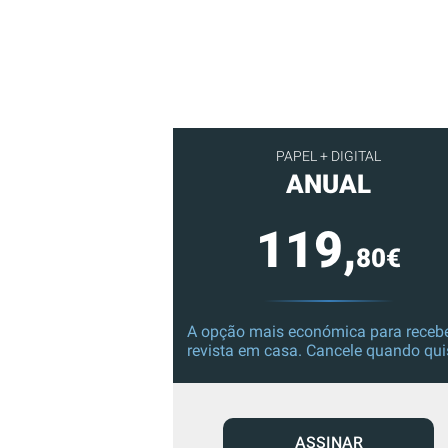
PAPEL + DIGITAL
ANUAL
119,
80€
A opção mais económica para recebe
revista em casa. Cancele quando qui
ASSINAR