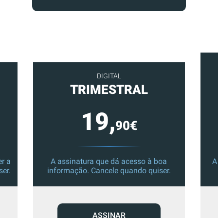
DIGITAL
TRIMESTRAL
19,
90€
r a
A assinatura que dá acesso à boa
A
ser.
informação. Cancele quando quiser.
ASSINAR