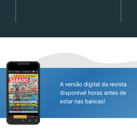
A versão digital da revista
disponível horas antes de
estar nas bancas!