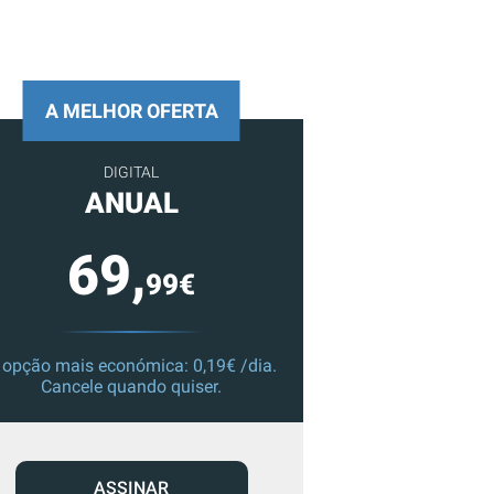
A MELHOR OFERTA
DIGITAL
ANUAL
69,
99€
 opção mais económica: 0,19€ /dia.
Cancele quando quiser.
ASSINAR