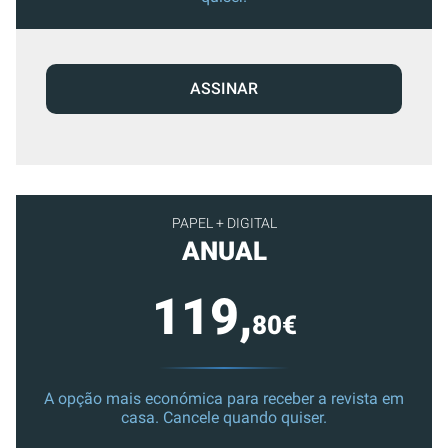
ASSINAR
PAPEL + DIGITAL
ANUAL
119,
80€
A opção mais económica para receber a revista em
casa. Cancele quando quiser.