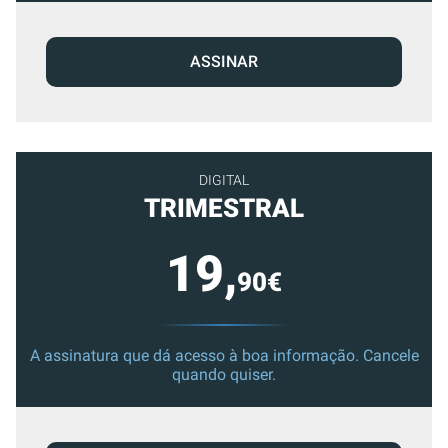
ASSINAR
DIGITAL
TRIMESTRAL
19,
90€
A assinatura que dá acesso à boa informação. Cancele
quando quiser.