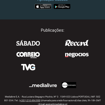
APP STORE
GOOGLE PLAY
Publicações:
Medialivre S.A. - Rua Luciana Stegagno Picchio, Nº 3 . 1549-023 Lisboa PORTUGAL | NIF: 502
801 034 | Tel.:
(+351) 210 494 999
(chamada para a rede fixa nacional) dias úteis, 9h-18h GMT
| Email:
assine@medialivre.pt