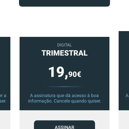
DIGITAL
TRIMESTRAL
19,
90€
r a
A assinatura que dá acesso à boa
A
ser.
informação. Cancele quando quiser.
ASSINAR