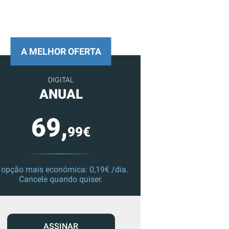
A MELHOR OFERTA
DIGITAL
ANUAL
69,
99€
 opção mais económica: 0,19€ /dia.
Cancele quando quiser.
ASSINAR