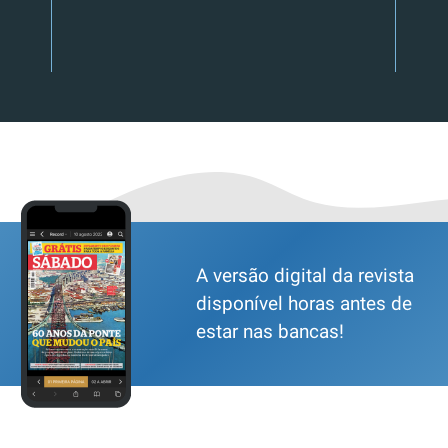
A versão digital da revista
disponível horas antes de
estar nas bancas!