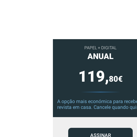
PAPEL + DIGITAL
ANUAL
119,
80€
A opção mais económica para recebe
revista em casa. Cancele quando qui
ASSINAR