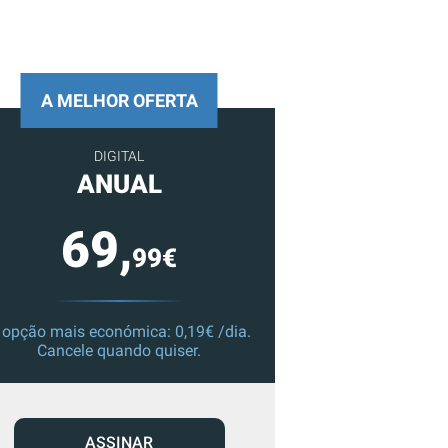
A MELHOR OFERTA
DIGITAL
ANUAL
69,
99€
 opção mais económica: 0,19€ /dia.
Cancele quando quiser.
ASSINAR