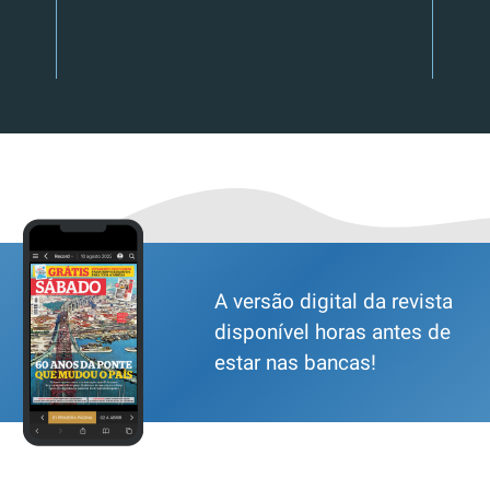
A versão digital da revista
disponível horas antes de
estar nas bancas!