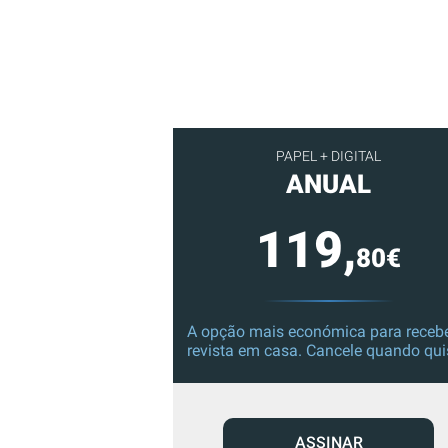
PAPEL + DIGITAL
ANUAL
119,
80€
A opção mais económica para recebe
revista em casa. Cancele quando qui
ASSINAR