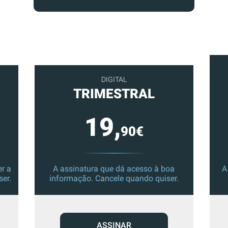
DIGITAL
TRIMESTRAL
19,
90€
r a
A assinatura que dá acesso à boa
A
ser.
informação. Cancele quando quiser.
ASSINAR