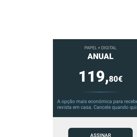
PAPEL + DIGITAL
ANUAL
119,
80€
A opção mais económica para recebe
revista em casa. Cancele quando qui
ASSINAR