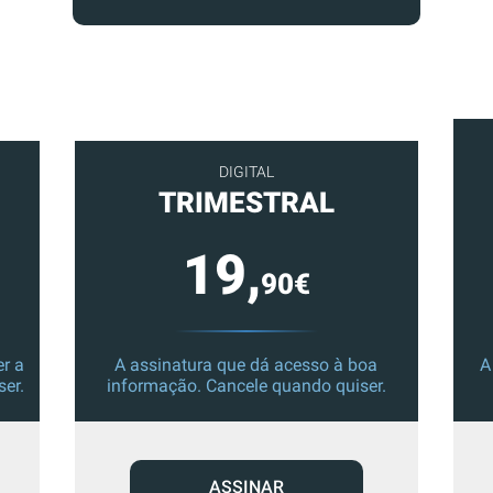
DIGITAL
TRIMESTRAL
19,
90€
r a
A assinatura que dá acesso à boa
A
ser.
informação. Cancele quando quiser.
ASSINAR