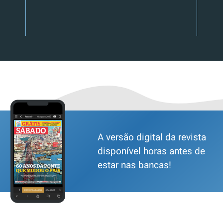
A versão digital da revista
disponível horas antes de
estar nas bancas!