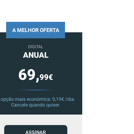
A MELHOR OFERTA
DIGITAL
ANUAL
69,
99€
 opção mais económica: 0,19€ /dia.
Cancele quando quiser.
ASSINAR