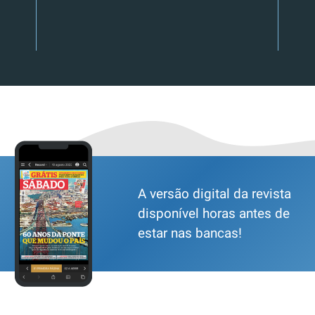
A versão digital da revista
disponível horas antes de
estar nas bancas!