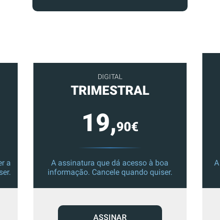
DIGITAL
TRIMESTRAL
19,
90€
r a
A assinatura que dá acesso à boa
A
ser.
informação. Cancele quando quiser.
ASSINAR