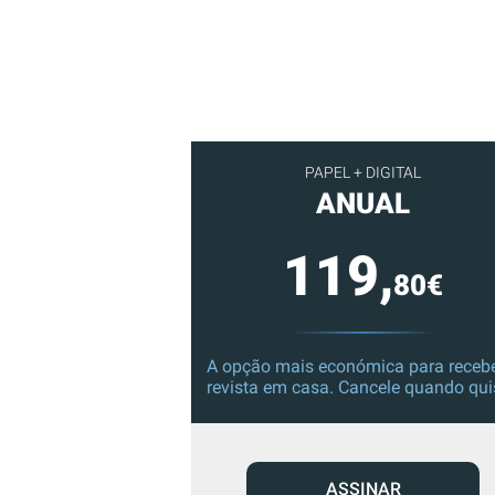
PAPEL + DIGITAL
ANUAL
119,
80€
A opção mais económica para recebe
revista em casa. Cancele quando qui
ASSINAR