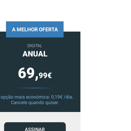
A MELHOR OFERTA
DIGITAL
ANUAL
69,
99€
 opção mais económica: 0,19€ /dia.
Cancele quando quiser.
ASSINAR