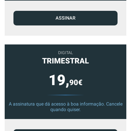
ASSINAR
DIGITAL
TRIMESTRAL
19,
90€
A assinatura que dá acesso à boa informação. Cancele
quando quiser.