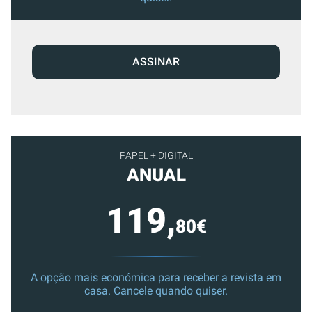
ASSINAR
PAPEL + DIGITAL
ANUAL
119,
80€
A opção mais económica para receber a revista em
casa. Cancele quando quiser.