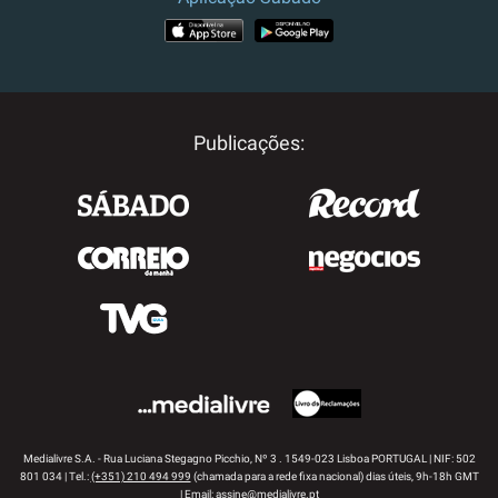
APP STORE
GOOGLE PLAY
Publicações:
Medialivre S.A. - Rua Luciana Stegagno Picchio, Nº 3 . 1549-023 Lisboa PORTUGAL | NIF: 502
801 034 | Tel.:
(+351) 210 494 999
(chamada para a rede fixa nacional) dias úteis, 9h-18h GMT
| Email:
assine@medialivre.pt