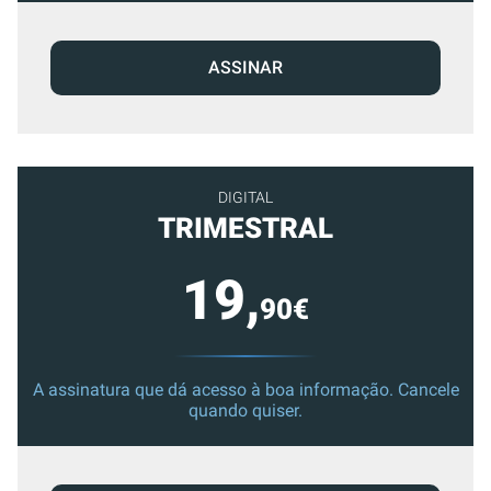
ASSINAR
DIGITAL
TRIMESTRAL
19,
90€
A assinatura que dá acesso à boa informação. Cancele
quando quiser.