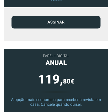
ASSINAR
PAPEL + DIGITAL
ANUAL
119,
80€
A opção mais económica para receber a revista em
casa. Cancele quando quiser.