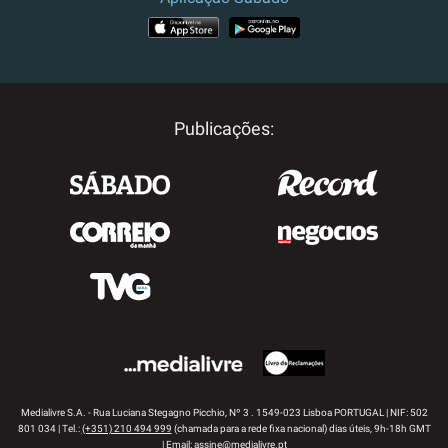
APP STORE
GOOGLE PLAY
Publicações:
Medialivre S.A. - Rua Luciana Stegagno Picchio, Nº 3 . 1549-023 Lisboa PORTUGAL | NIF: 502
801 034 | Tel.:
(+351) 210 494 999
(chamada para a rede fixa nacional) dias úteis, 9h-18h GMT
| Email:
assine@medialivre.pt