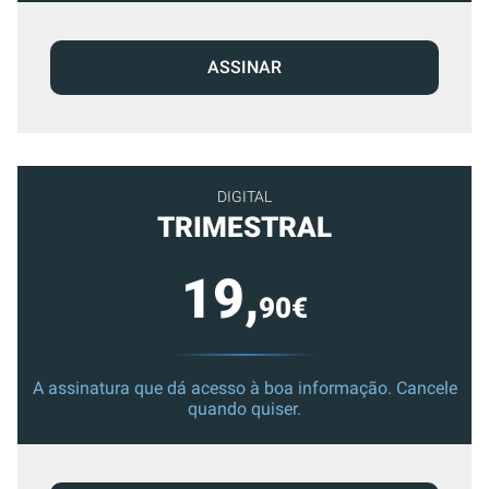
ASSINAR
DIGITAL
TRIMESTRAL
19,
90€
A assinatura que dá acesso à boa informação. Cancele
quando quiser.