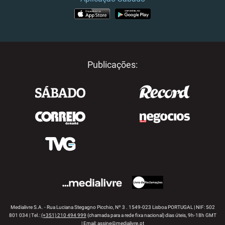
APP STORE
GOOGLE PLAY
Publicações:
Medialivre S.A. - Rua Luciana Stegagno Picchio, Nº 3 . 1549-023 Lisboa PORTUGAL | NIF: 502
801 034 | Tel.:
(+351) 210 494 999
(chamada para a rede fixa nacional) dias úteis, 9h-18h GMT
| Email:
assine@medialivre.pt