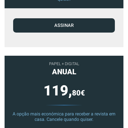
ASSINAR
PAPEL + DIGITAL
ANUAL
119,
80€
A opção mais económica para receber a revista em
casa. Cancele quando quiser.