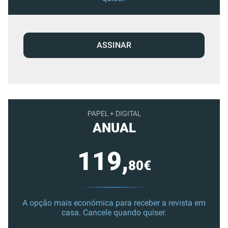
ASSINAR
PAPEL + DIGITAL
ANUAL
119,
80€
A opção mais económica para receber a revista em
casa. Cancele quando quiser.