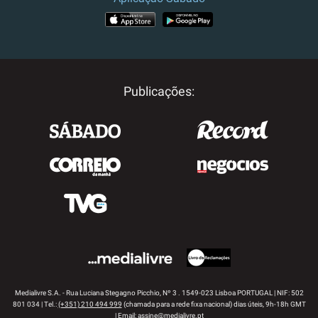
APP STORE
GOOGLE PLAY
Publicações:
Medialivre S.A. - Rua Luciana Stegagno Picchio, Nº 3 . 1549-023 Lisboa PORTUGAL | NIF: 502
801 034 | Tel.:
(+351) 210 494 999
(chamada para a rede fixa nacional) dias úteis, 9h-18h GMT
| Email:
assine@medialivre.pt