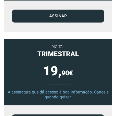
ASSINAR
DIGITAL
TRIMESTRAL
19,
90€
A assinatura que dá acesso à boa informação. Cancele
quando quiser.