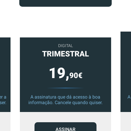
DIGITAL
TRIMESTRAL
19,
90€
r a
A assinatura que dá acesso à boa
A
ser.
informação. Cancele quando quiser.
ASSINAR