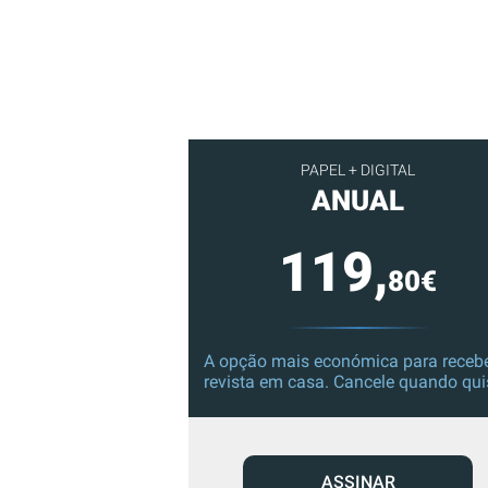
PAPEL + DIGITAL
ANUAL
119,
80€
A opção mais económica para recebe
revista em casa. Cancele quando qui
ASSINAR