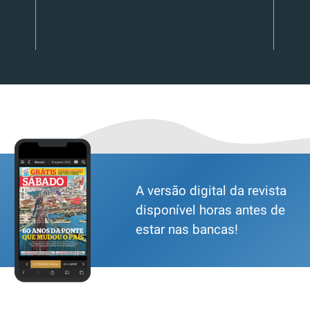
A versão digital da revista
disponível horas antes de
estar nas bancas!