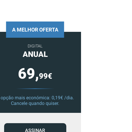
A MELHOR OFERTA
DIGITAL
ANUAL
69,
99€
 opção mais económica: 0,19€ /dia.
Cancele quando quiser.
ASSINAR