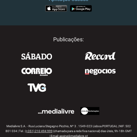
APP STORE
GOOGLE PLAY
Publicações:
Medialivre S.A. - Rua Luciana Stegagno Picchio, Nº 3 . 1549-023 Lisboa PORTUGAL | NIF: 502
801 034 | Tel.:
(+351) 210 494 999
(chamada para a rede fixa nacional) dias úteis, 9h-18h GMT
| Email:
assine@medialivre.pt