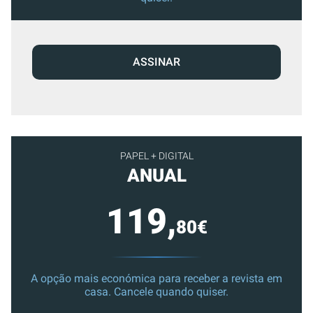
ASSINAR
PAPEL + DIGITAL
ANUAL
119,
80€
A opção mais económica para receber a revista em
casa. Cancele quando quiser.