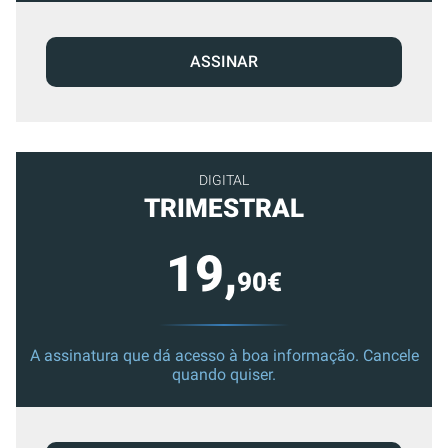
ASSINAR
DIGITAL
TRIMESTRAL
19,
90€
A assinatura que dá acesso à boa informação. Cancele
quando quiser.