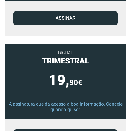
ASSINAR
DIGITAL
TRIMESTRAL
19,
90€
A assinatura que dá acesso à boa informação. Cancele
quando quiser.