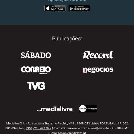
APP STORE
GOOGLE PLAY
Publicações:
Medialivre S.A. - Rua Luciana Stegagno Picchio, Nº 3 . 1549-023 Lisboa PORTUGAL | NIF: 502
801 034 | Tel.:
(+351) 210 494 999
(chamada para a rede fixa nacional) dias úteis, 9h-18h GMT
| Email:
assine@medialivre.pt