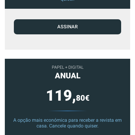
ASSINAR
PAPEL + DIGITAL
ANUAL
119,
80€
A opção mais económica para receber a revista em
casa. Cancele quando quiser.