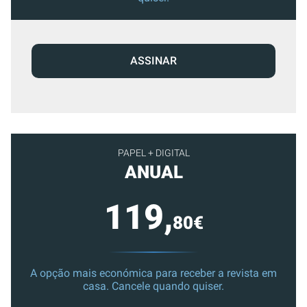
ASSINAR
PAPEL + DIGITAL
ANUAL
119,
80€
A opção mais económica para receber a revista em
casa. Cancele quando quiser.