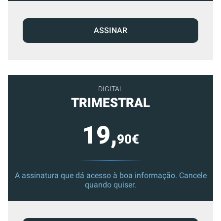
ASSINAR
DIGITAL
TRIMESTRAL
19,
90€
A assinatura que dá acesso à boa informação. Cancele
quando quiser.