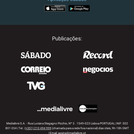
APP STORE
GOOGLE PLAY
Publicações:
Medialivre S.A. - Rua Luciana Stegagno Picchio, Nº 3 . 1549-023 Lisboa PORTUGAL | NIF: 502
801 034 | Tel.:
(+351) 210 494 999
(chamada para a rede fixa nacional) dias úteis, 9h-18h GMT
| Email:
assine@medialivre.pt