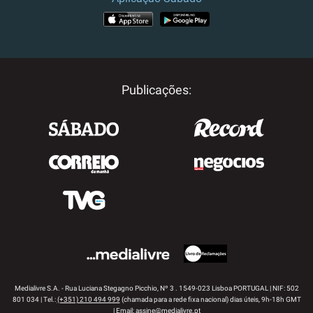
APP STORE
GOOGLE PLAY
Publicações:
Medialivre S.A. - Rua Luciana Stegagno Picchio, Nº 3 . 1549-023 Lisboa PORTUGAL | NIF: 502
801 034 | Tel.:
(+351) 210 494 999
(chamada para a rede fixa nacional) dias úteis, 9h-18h GMT
| Email:
assine@medialivre.pt