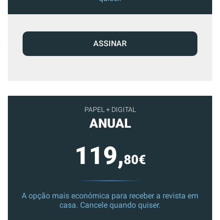
ASSINAR
PAPEL + DIGITAL
ANUAL
119,
80€
A opção mais económica para receber a revista em
casa. Cancele quando quiser.