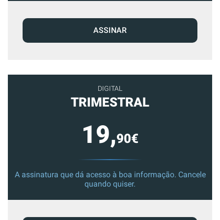
ASSINAR
DIGITAL
TRIMESTRAL
19,
90€
A assinatura que dá acesso à boa informação. Cancele
quando quiser.