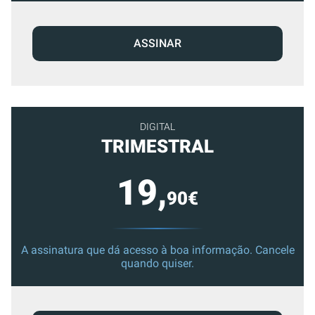
ASSINAR
DIGITAL
TRIMESTRAL
19,
90€
A assinatura que dá acesso à boa informação. Cancele
quando quiser.