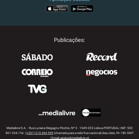
APP STORE
GOOGLE PLAY
Publicações:
Medialivre S.A. - Rua Luciana Stegagno Picchio, Nº 3 . 1549-023 Lisboa PORTUGAL | NIF: 502
801 034 | Tel.:
(+351) 210 494 999
(chamada para a rede fixa nacional) dias úteis, 9h-18h GMT
| Email:
assine@medialivre.pt