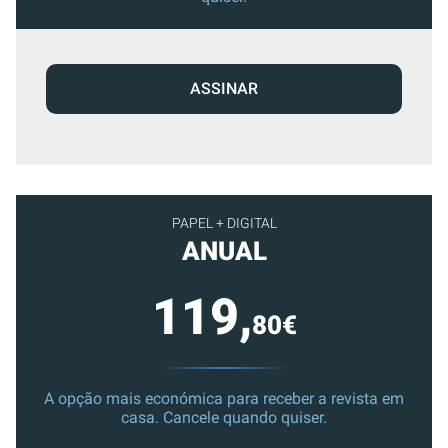
ASSINAR
PAPEL + DIGITAL
ANUAL
119,
80€
A opção mais económica para receber a revista em
casa. Cancele quando quiser.