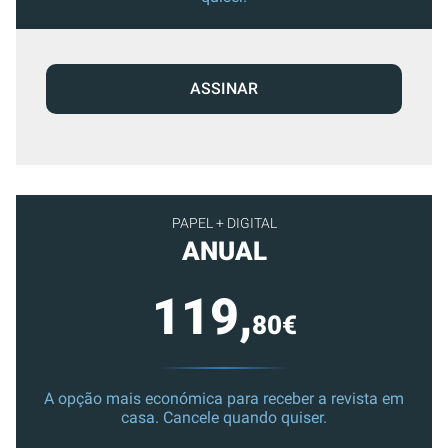
ASSINAR
PAPEL + DIGITAL
ANUAL
119,
80€
A opção mais económica para receber a revista em
casa. Cancele quando quiser.