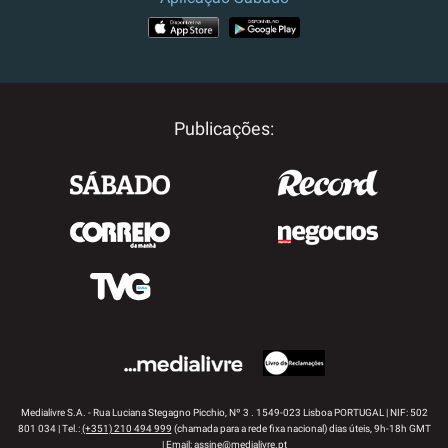
APP STORE
GOOGLE PLAY
Publicações:
Medialivre S.A. - Rua Luciana Stegagno Picchio, Nº 3 . 1549-023 Lisboa PORTUGAL | NIF: 502
801 034 | Tel.:
(+351) 210 494 999
(chamada para a rede fixa nacional) dias úteis, 9h-18h GMT
| Email:
assine@medialivre.pt