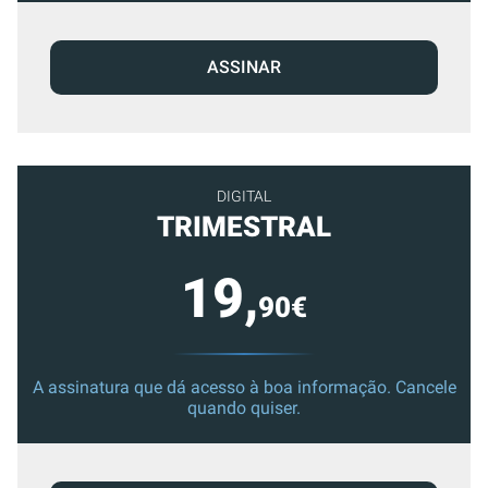
ASSINAR
DIGITAL
TRIMESTRAL
19,
90€
A assinatura que dá acesso à boa informação. Cancele
quando quiser.